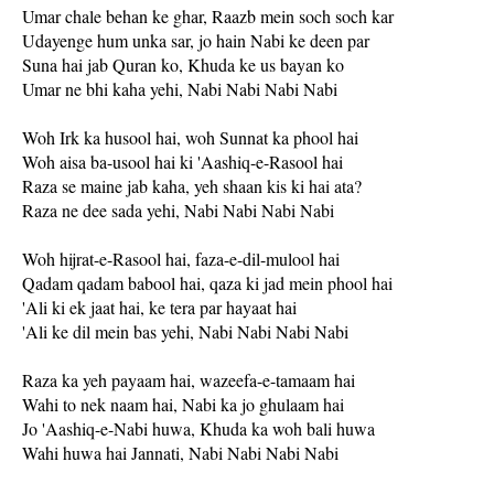
Umar chale behan ke ghar, Raazb mein soch soch kar
Udayenge hum unka sar, jo hain Nabi ke deen par
Suna hai jab Quran ko, Khuda ke us bayan ko
Umar ne bhi kaha yehi, Nabi Nabi Nabi Nabi
Woh Irk ka husool hai, woh Sunnat ka phool hai
Woh aisa ba-usool hai ki 'Aashiq-e-Rasool hai
Raza se maine jab kaha, yeh shaan kis ki hai ata?
Raza ne dee sada yehi, Nabi Nabi Nabi Nabi
Woh hijrat-e-Rasool hai, faza-e-dil-mulool hai
Qadam qadam babool hai, qaza ki jad mein phool hai
'Ali ki ek jaat hai, ke tera par hayaat hai
'Ali ke dil mein bas yehi, Nabi Nabi Nabi Nabi
Raza ka yeh payaam hai, wazeefa-e-tamaam hai
Wahi to nek naam hai, Nabi ka jo ghulaam hai
Jo 'Aashiq-e-Nabi huwa, Khuda ka woh bali huwa
Wahi huwa hai Jannati, Nabi Nabi Nabi Nabi