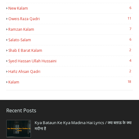
6
New Kalam
11
Oweis Raza Qadri
7
Ramzan Kalam
6
Salato-Salam
2
Shab E Barat Kalam
4
Syed Hassan Ullah Hussaini
2
Hafiz Ahsan Qadri
18
Kalam
Recent Posts
Kya Bataun Ke Kya Madina Hai Lyrics / क्या बताऊ के क्या
मदीना है