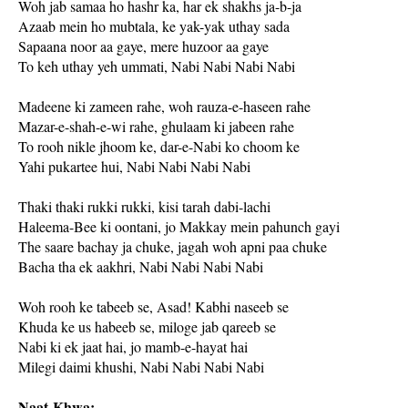
Woh jab samaa ho hashr ka, har ek shakhs ja-b-ja
Azaab mein ho mubtala, ke yak-yak uthay sada
Sapaana noor aa gaye, mere huzoor aa gaye
To keh uthay yeh ummati, Nabi Nabi Nabi Nabi
Madeene ki zameen rahe, woh rauza-e-haseen rahe
Mazar-e-shah-e-wi rahe, ghulaam ki jabeen rahe
To rooh nikle jhoom ke, dar-e-Nabi ko choom ke
Yahi pukartee hui, Nabi Nabi Nabi Nabi
Thaki thaki rukki rukki, kisi tarah dabi-lachi
Haleema-Bee ki oontani, jo Makkay mein pahunch gayi
The saare bachay ja chuke, jagah woh apni paa chuke
Bacha tha ek aakhri, Nabi Nabi Nabi Nabi
Woh rooh ke tabeeb se, Asad! Kabhi naseeb se
Khuda ke us habeeb se, miloge jab qareeb se
Nabi ki ek jaat hai, jo mamb-e-hayat hai
Milegi daimi khushi, Nabi Nabi Nabi Nabi
Naat-Khwa: