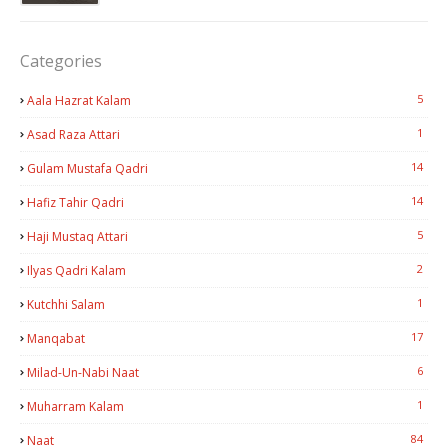
Categories
5
Aala Hazrat Kalam
1
Asad Raza Attari
14
Gulam Mustafa Qadri
14
Hafiz Tahir Qadri
5
Haji Mustaq Attari
2
Ilyas Qadri Kalam
1
Kutchhi Salam
17
Manqabat
6
Milad-Un-Nabi Naat
1
Muharram Kalam
84
Naat