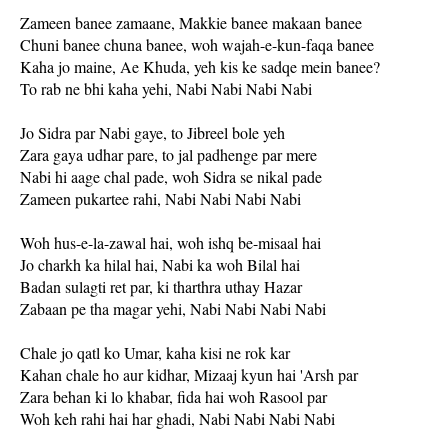
Zameen banee zamaane, Makkie banee makaan banee
Chuni banee chuna banee, woh wajah-e-kun-faqa banee
Kaha jo maine, Ae Khuda, yeh kis ke sadqe mein banee?
To rab ne bhi kaha yehi, Nabi Nabi Nabi Nabi
Jo Sidra par Nabi gaye, to Jibreel bole yeh
Zara gaya udhar pare, to jal padhenge par mere
Nabi hi aage chal pade, woh Sidra se nikal pade
Zameen pukartee rahi, Nabi Nabi Nabi Nabi
Woh hus-e-la-zawal hai, woh ishq be-misaal hai
Jo charkh ka hilal hai, Nabi ka woh Bilal hai
Badan sulagti ret par, ki tharthra uthay Hazar
Zabaan pe tha magar yehi, Nabi Nabi Nabi Nabi
Chale jo qatl ko Umar, kaha kisi ne rok kar
Kahan chale ho aur kidhar, Mizaaj kyun hai 'Arsh par
Zara behan ki lo khabar, fida hai woh Rasool par
Woh keh rahi hai har ghadi, Nabi Nabi Nabi Nabi